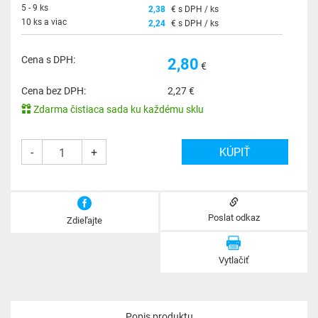
5 - 9 ks
2,38
€ s DPH / ks
10 ks a viac
2,24
€ s DPH / ks
Cena s DPH:
2,80
€
Cena bez DPH:
2,27
€
Zdarma čistiaca sada ku každému sklu
-
+
Poslat odkaz
Zdieľajte
Vytlačiť
Popis produktu