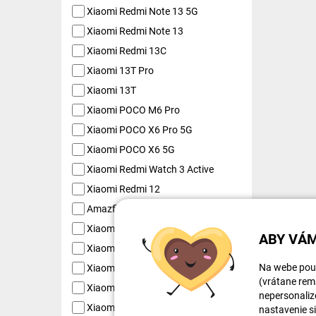
Xiaomi Redmi Note 13 5G
Xiaomi Redmi Note 13
Xiaomi Redmi 13C
Xiaomi 13T Pro
Xiaomi 13T
Xiaomi POCO M6 Pro
Xiaomi POCO X6 Pro 5G
Xiaomi POCO X6 5G
Xiaomi Redmi Watch 3 Active
Xiaomi Redmi 12
Amazfit Band 7
Xiaomi Redmi Smart Band 2 GL
ABY VÁM
Xiaomi Redmi Smart Band Pro
Na webe použ
Xiaomi 13 Pro
(vrátane rema
Xiaomi 13 Lite
nepersonaliz
Xiaomi Redmi Note 12S
nastavenie s