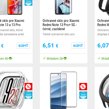
HEUREKA
 sklo pre Xiaomi
Ochranné sklo pro Xiaomi
Ochrann
te 13 a 13 Pro
Redmi Note 13 Pro+ 5G -
Redmi Wa
černé, zaoblené
ranné sklo, ktoré
Ochranný
še zariadenie pred
Tenké ochranné sklo pro
displeja
ním.
Xiaomi Redmi Note 13 Pro+ 5G,
hrany Va
které ochrání Vaše zařízení před
hodiniek
5
6,51
6,0
€
€
KÚPIŤ
KÚPIŤ
poškozením. Před
om 30
Skladom 28
Skla
MNOŽSTEVNÁ ZĽAVY
MNOŽSTEVNÁ ZĽA
HEUREKA
HEUREKA