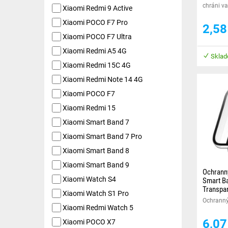
chráni va
Xiaomi Redmi 9 Active
poškode
Xiaomi POCO F7 Pro
2,5
Xiaomi POCO F7 Ultra
Xiaomi Redmi A5 4G
Sklad
Xiaomi Redmi 15C 4G
Xiaomi Redmi Note 14 4G
Xiaomi POCO F7
Xiaomi Redmi 15
Xiaomi Smart Band 7
Xiaomi Smart Band 7 Pro
Xiaomi Smart Band 8
Xiaomi Smart Band 9
Ochranný
Xiaomi Watch S4
Smart Ba
Transpa
Xiaomi Watch S1 Pro
Ochranný 
Xiaomi Redmi Watch 5
displeja 
hrany Va
6,0
Xiaomi POCO X7
hodiniek.