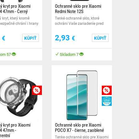
ý kryt pro Xiaomi
Ochranné sklo pre Xiaomi
4 47mm - Černý
Redmi Note 12S
 kryt, který kromě
Tenké ochranné sklo, ktoré
 bezpečně chrání i hrany
ochráni Vaše zariadenie pred
hytrých hodinek.
poškodením.
7
2,93
€
€
KÚPIŤ
KÚPIŤ
dom 57
Skladom 7
VY
MNOŽSTEVNÁ ZĽAVY
MNOŽSTEVNÁ ZĽA
HEUREKA
ý kryt pro Xiaomi
Ochranné sklo pre Xiaomi
4 47mm -
POCO X7 - čierne, zaoblené
rentní
Tenke ochranné sklo pre Xiaomi