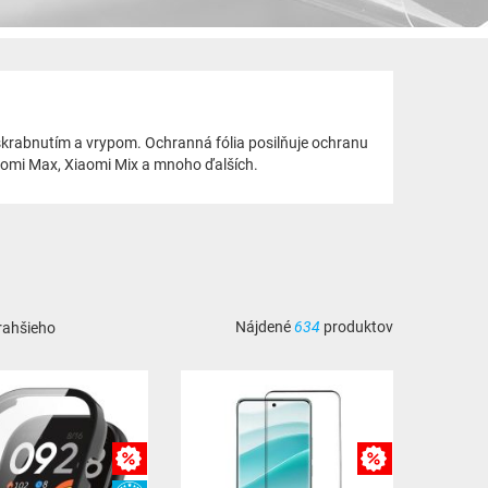
m škrabnutím a vrypom. Ochranná fólia posilňuje ochranu
Xiaomi Max, Xiaomi Mix a mnoho ďalších.
Nájdené
634
produktov
rahšieho
MNOŽSTEVNÁ ZĽAVY
MNOŽSTEVNÁ ZĽA