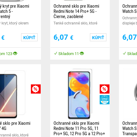
 kryt pre Xiaomi
Ochranné sklo pre Xiaomi
Ochrann
tch 5 -
Redmi Note 14 Pro+ 5G -
Watch S
rentný
Čierne, zaoblené
Ochranný
kryt, ktorý okrem
Tenké ochranné sklo, ktoré
displeje
bezpečne ochráni aj
chráni vaše zariadenie pred
Vašich c
šich šikovných
poškodením. Pred odstránením
7
6,07
6,0
€
€
KÚPIŤ
KÚPIŤ
fólie dvakrát prejdite
om 123
Skladom 11
Skla
MNOŽSTEVNÁ ZĽAVY
MNOŽSTEVNÁ ZĽA
HEUREKA
 sklo pre Xiaomi
Ochranné sklo pre Xiaomi
Ochrann
 4G
Redmi Note 11 Pro 5G, 11
Watch S
Pro+ 5G, 12 Pro 5G a 12 Pro+
Transpa
ranné sklo, ktoré