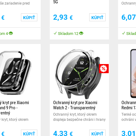
5G
še zariadenie pred
Ochranný
ním.
Tenké ochranné sklo, ktoré
displeje
ochráni Vaše zariadenie pred
Vašich c
8
2,93
6,0
€
€
KÚPIŤ
KÚPIŤ
poškodením.
om 4
Skladom 12
Skla
MNOŽSTEVNÁ ZĽA
 kryt pre Xiaomi
Ochranný kryt pre Xiaomi
Ochrann
nd 9 Pro -
Watch 2 - Transparentný
Redmi 1
rentný
Ochranný kryt, ktorý okrem
Tenké oc
kryt, ktorý okrem
displeja bezpečne chráni i hrany
ochráni 
bezpečne ochráni aj
vašich chytrých hodinek.
poškode
šich šikovných
7
4,33
3,0
€
€
KÚPIŤ
KÚPIŤ