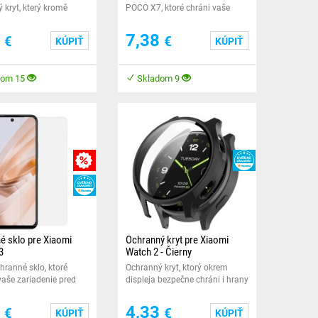
 kryt, který kromě
POCO X7, ktoré chráni vaše
 bezpečně chrání i hrany
zariadenie pred poškodením.
hytrých hodinek.
Pred odstránením fólie
7
7,38
€
€
KÚPIŤ
KÚPIŤ
dom 15
Skladom 9
HEUREKA
VY
MNOŽSTEVNÁ ZĽAVY
HEUREKA
é sklo pre Xiaomi
Ochranný kryt pre Xiaomi
3
Watch 2 - Čierny
hranné sklo, ktoré
Ochranný kryt, ktorý okrem
vaše zariadenie pred
displeja bezpečne chráni i hrany
ním.
vašich chytrých hodinek.
1
4,33
€
€
KÚPIŤ
KÚPIŤ