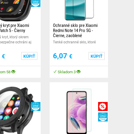
HEUREKA
ý kryt pre Xiaomi
Ochranné sklo pre Xiaomi
tch 5 - Čierny
Redmi Note 14 Pro 5G -
Čierne, zaoblené
 kryt, ktorý okrem
 bezpečne ochráni aj
Tenké ochranné sklo, ktoré
šich šikovných
ochránia Vaše zariadenie pred
.
poškodením. Pred odstránením
7
6,07
€
€
KÚPIŤ
KÚPIŤ
fólie dvakrát prejdite
dom 58
Skladom 3
HEUREKA
VY
MNOŽSTEVNÁ ZĽA
HEUREKA