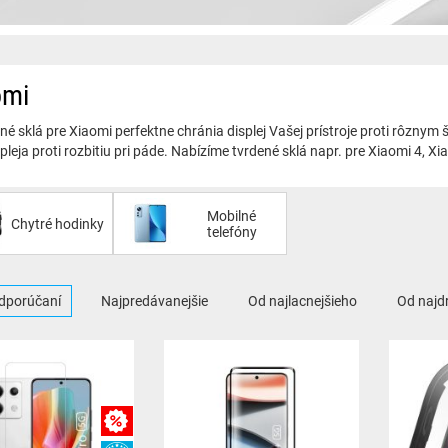
omi
é sklá pre Xiaomi perfektne chránia displej Vašej prístroje proti rôzny
spleja proti rozbitiu pri páde. Nabízíme tvrdené sklá napr. pre Xiaomi 4, 
Mobilné
Chytré hodinky
telefóny
dporúčaní
Najpredávanejšie
Od najlacnejšieho
Od najd
MNOŽSTEVNÁ ZĽAVY