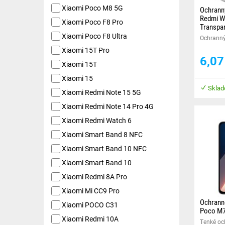
Xiaomi Poco M8 5G
Ochranný
Redmi Wa
Xiaomi Poco F8 Pro
Transpa
Xiaomi Poco F8 Ultra
Ochranný 
displeja 
Xiaomi 15T Pro
hrany Va
6,0
Xiaomi 15T
hodiniek.
Xiaomi 15
Sklad
Xiaomi Redmi Note 15 5G
Xiaomi Redmi Note 14 Pro 4G
Xiaomi Redmi Watch 6
Xiaomi Smart Band 8 NFC
Xiaomi Smart Band 10 NFC
Xiaomi Smart Band 10
Xiaomi Redmi 8A Pro
Xiaomi Mi CC9 Pro
Ochranné
Xiaomi POCO C31
Poco M7
Xiaomi Redmi 10A
Tenké och