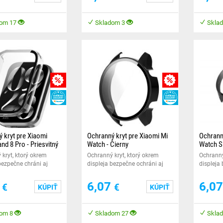
om 17
Skladom 3
Skla
MNOŽSTEVNÁ ZĽAVY
MNOŽSTEVNÁ ZĽA
HEUREKA
HEUREKA
 kryt pre Xiaomi
Ochranný kryt pre Xiaomi Mi
Ochrann
nd 8 Pro - Priesvitný
Watch - Čierny
Watch S1
kryt, ktorý okrem
Ochranný kryt, ktorý okrem
Ochranný
bezpečne chráni aj
displeja bezpečne ochráni aj
displeja
ich chytrých hodiniek.
hrany Vašich šikovných
hrany Va
hodiniek.
hodiniek
7
6,07
6,0
€
€
KÚPIŤ
KÚPIŤ
om 8
Skladom 27
Skla