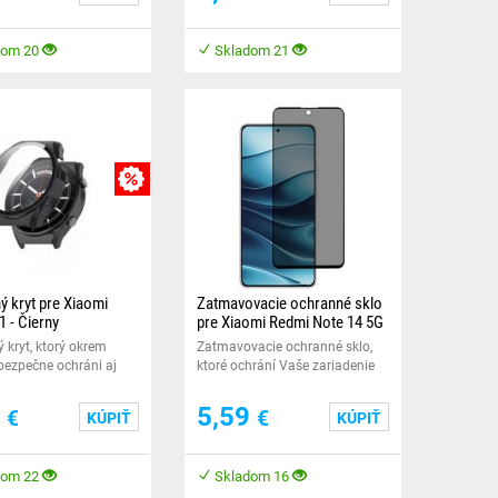
dom 20
Skladom 21
VY
MNOŽSTEVNÁ ZĽAVY
ý kryt pre Xiaomi
Zatmavovacie ochranné sklo
 - Čierny
pre Xiaomi Redmi Note 14 5G
 kryt, ktorý okrem
Zatmavovacie ochranné sklo,
 bezpečne ochráni aj
ktoré ochrání Vaše zariadenie
šich šikovných
pred poškodením.
.
7
5,59
€
€
KÚPIŤ
KÚPIŤ
dom 22
Skladom 16