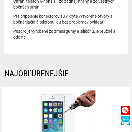
Chráni telefón iPhone 11 zo zadnej strany a zo všetkých
bočných strán.
Pre pripojenie konektorov sú v kryte vytvorené otvory a
bočné tlačidlá telefónu idú bez problémov ovládať.
Puzdro je vyrobené zo zmesi gumy a silikónu, je pružné a
odolné.
NAJOBĽÚBENEJŠIE