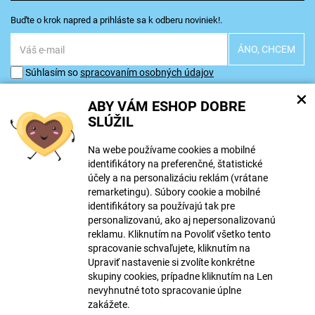
Buďte o krok napred a prihláste sa k odberu noviniek!.
Súhlasím so
spracovaním osobných údajov
×
ABY VÁM ESHOP DOBRE
SLÚŽIL
Na webe používame cookies a mobilné
Pri tvorbe obsahu mohli byť použité nástroje umelej inteligencie. Viac
identifikátory na preferenčné, štatistické
informácií
tu
.
účely a na personalizáciu reklám (vrátane
remarketingu). Súbory cookie a mobilné
identifikátory sa používajú tak pre
personalizovanú, ako aj nepersonalizovanú
© Copyright ECLIPSERA s.r.o.
reklamu. Kliknutím na Povoliť všetko tento
Všetky práva vyhradené
spracovanie schvaľujete, kliknutím na
Česká verze
Upraviť nastavenie si zvolíte konkrétne
skupiny cookies, prípadne kliknutím na Len
nevyhnutné toto spracovanie úplne
Zobraziť klasickú verziu
zakážete.